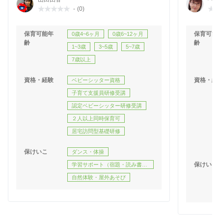
００万円
ター
-
(0)
保育可能年
保育可能
0歳4~6ヶ月
0歳6~12ヶ月
齢
齢
1~3歳
3~5歳
5~7歳
7歳以上
資格・経験
資格・経
ベビーシッター資格
子育て支援員研修受講
認定ベビーシッター研修受講
２人以上同時保育可
居宅訪問型基礎研修
保けいこ
ダンス・体操
保けいこ
学習サポート（宿題・読み書
き）
自然体験・屋外あそび