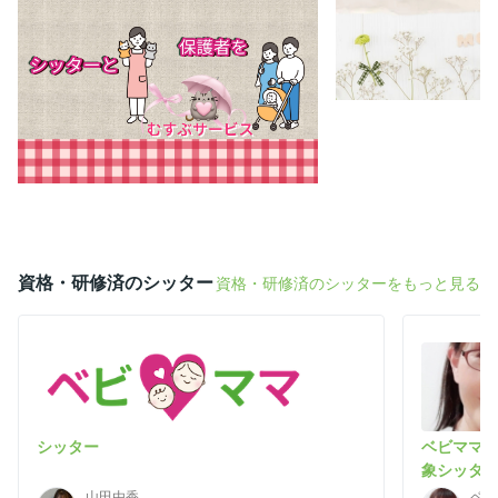
在宅保育サービスに関す
していますので、会員登
をご依頼、ご予約時に登
る 万が一の時への補償
囲は、ご予約確定したシ
・ベビーシッターの基本ルール・認識あるシッ
登録のお子様対象・サイ
ターの登録 ・資格・研修済の上、実務経験あ
り取り記録となり、スマ
りのシッターを厳選 □シッター業界を熟知した
等サイト以外でのメッセ
運営会社です。 基本ルールには忠実な運営な
となります） 加入の賠
資格・研修済のシッター
資格・研修済のシッターをもっと見る
ので シッターも安心・安全シッティングに徹
下となります ■■ベビーシッター業に係る経営
底しております。 ※スキルアップ研修も都度
者の賠償補償保険■■ ・対人、対物賠償共
行っております。
通 １事故 ５
対物賠償共通 １事故・
・受託財物補償
００万円 ・人格権侵害補償 １名
につき １０
事故・保険期間中１００
シッター
ベビママ
応費用補償 保険期間
象シッタ
・事故対応特別費用補
山田由香
ベビ