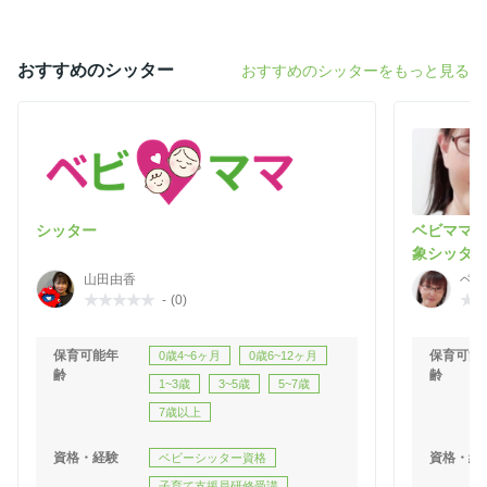
おすすめのシッター
おすすめのシッターをもっと見る
シッター
ベビママ
象シッタ
山田由香
ベビ
ター
-
(0)
保育可能年
保育可能
0歳4~6ヶ月
0歳6~12ヶ月
齢
齢
1~3歳
3~5歳
5~7歳
7歳以上
資格・経験
資格・経
ベビーシッター資格
子育て支援員研修受講