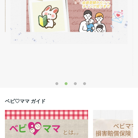
マ
庭
と
☆ユーザー会員登録の手順☆ ①最初に（会員登録から）お入り下さ
件
い
れ
裏
る
ビ
定
・
、
ビ
ベビ♡ママ ガイド
ー
現